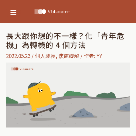
Main
跳
Post
至
navigation
Menu
主
長大跟你想的不一樣？化「青年危
要
機」為轉機的 4 個方法
內
2022.05.23
/
個人成長
,
焦慮緩解
/ 作者:
YY
容