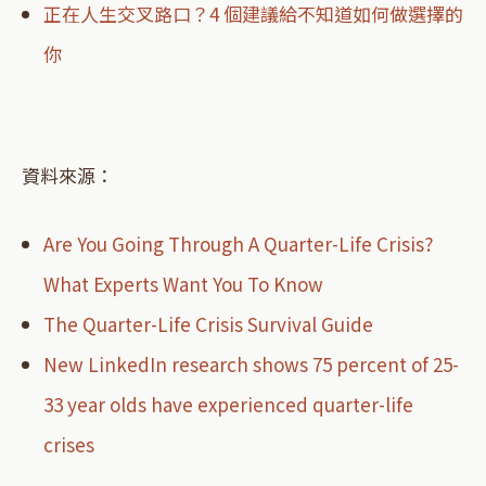
正在人生交叉路口？4 個建議給不知道如何做選擇的
你
資料來源：
Are You Going Through A Quarter-Life Crisis?
What Experts Want You To Know
The Quarter-Life Crisis Survival Guide
New LinkedIn research shows 75 percent of 25-
33 year olds have experienced quarter-life
crises