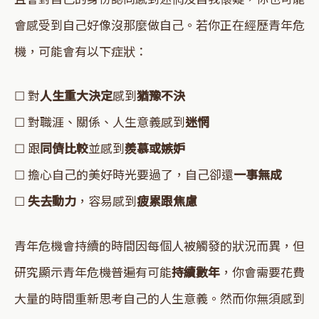
會感受到自己好像沒那麼做自己。若你正在經歷青年危
機，可能會有以下症狀：
☐ 對
人生重大決定
感到
猶豫不決
☐ 對職涯、關係、人生意義感到
迷惘
☐ 跟
同儕比較
並感到
羨慕或嫉妒
☐ 擔心自己的美好時光要過了，自己卻還
一事無成
☐
失去動力
，容易感到
疲累跟焦慮
青年危機會持續的時間因每個人被觸發的狀況而異，但
研究顯示青年危機普遍有可能
持續數年
，你會需要花費
大量的時間重新思考自己的人生意義。然而你無須感到