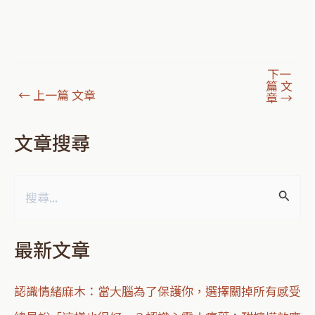
下一
篇 文
←
上一篇 文章
章
→
文章搜尋
搜
尋
最新文章
關
鍵
認識情緒麻木：當大腦為了保護你，選擇關掉所有感受
字